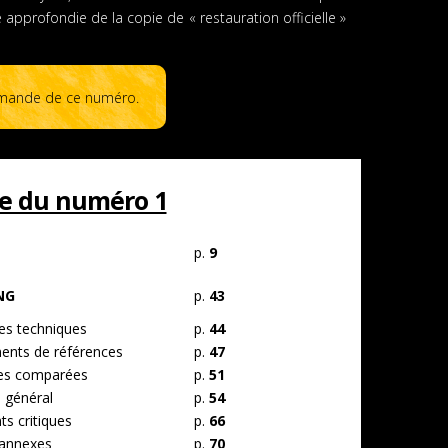
pprofondie de la copie de « restauration officielle »
mande de ce numéro.
e du numéro 1
p.
9
NG
p.
43
s techniques
p.
44
nts de références
p.
47
es comparées
p.
51
 général
p.
54
s critiques
p.
66
annexes
p.
70