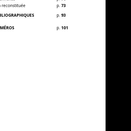
n reconstituée
p.
73
IBLIOGRAPHIQUES
p.
93
UMÉROS
p.
101