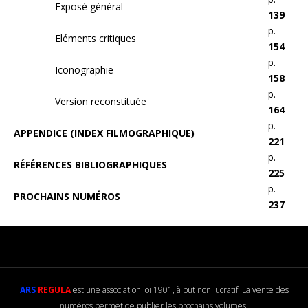
Exposé général
139
p.
Eléments critiques
154
p.
Iconographie
158
p.
Version reconstituée
164
p.
APPENDICE (INDEX FILMOGRAPHIQUE)
221
p.
RÉFÉRENCES BIBLIOGRAPHIQUES
225
p.
PROCHAINS NUMÉROS
237
ARS
REGULA
est une association loi 1901, à but non lucratif. La vente des
numéros permet de publier les prochains volumes.