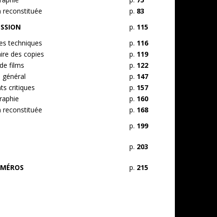
n reconstituée
p.
83
ESSION
p.
115
s techniques
p.
116
ire des copies
p.
119
de films
p.
122
 général
p.
147
s critiques
p.
157
raphie
p.
160
n reconstituée
p.
168
p.
199
p.
203
UMÉROS
p.
215