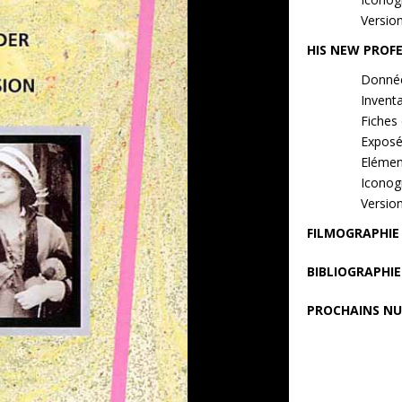
Versio
HIS NEW PROF
Donnée
Inventa
Fiches 
Exposé
Elément
Iconog
Versio
FILMOGRAPHIE
BIBLIOGRAPHIE
PROCHAINS N