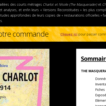
aillées des courts métrages
Charlot et l’étoile (The Masquerader)
et
Ch
 et analyses, et enfin leurs « Versions Reconstituées » les plus com
études approfondies de leurs copies de « restaurations officielles » fa
s.
 votre commande
Cliquez ici
pour passer com
Sommair
THE MASQUER
Donnée
Inventa
Fiches 
Exposé
Elément
Iconog