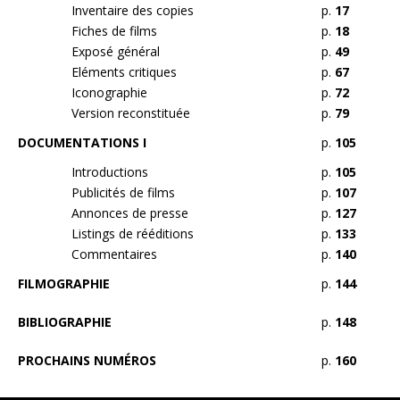
Inventaire des copies
p.
17
Fiches de films
p.
18
Exposé général
p.
49
Eléments critiques
p.
67
Iconographie
p.
72
Version reconstituée
p.
79
DOCUMENTATIONS I
p.
105
Introductions
p.
105
Publicités de films
p.
107
Annonces de presse
p.
127
Listings de rééditions
p.
133
Commentaires
p.
140
FILMOGRAPHIE
p.
144
BIBLIOGRAPHIE
p.
148
PROCHAINS NUMÉROS
p.
160