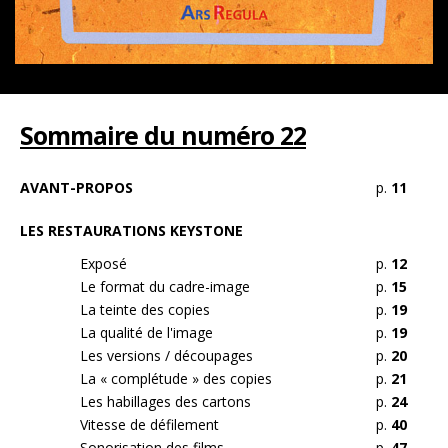
Sommaire du numéro 22
AVANT-PROPOS
p.
11
LES RESTAURATIONS KEYSTONE
Exposé
p.
12
Le format du cadre-image
p.
15
La teinte des copies
p.
19
La qualité de l'image
p.
19
Les versions / découpages
p.
20
La « complétude » des copies
p.
21
Les habillages des cartons
p.
24
Vitesse de défilement
p.
40
Sonorisation des films
p.
47