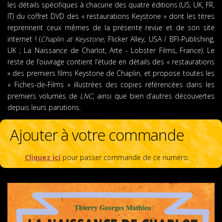
les détails spécifiques à chacune des quatre éditions (US, UK, FR,
IT) du coffret DVD des « restaurations Keystone » dont les titres
reprennent ceux mêmes de la présente revue et de son site
internet ! (
Chaplin at Keystone
, Flicker Alley, USA / BFI-Publishing,
UK ; La Naissance de Charlot, Arte - Lobster Films, France). Le
reste de l’ouvrage contient l’étude en détails des « restaurations
» des premiers films Keystone de Chaplin, et propose toutes les
« Fiches-de-Films » illustrées des copies référencées dans les
premiers volumes de
LNC
, ainsi que bien d’autres découvertes
depuis leurs parutions.
Ajouter à votre commande
Cliquez ici
pour passer commande de ce numéro.