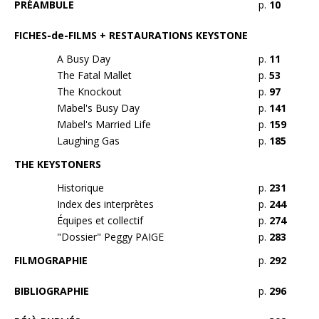
PRÉAMBULE
p.
10
FICHES-de-FILMS + RESTAURATIONS KEYSTONE
A Busy Day
p.
11
The Fatal Mallet
p.
53
The Knockout
p.
97
Mabel's Busy Day
p.
141
Mabel's Married Life
p.
159
Laughing Gas
p.
185
THE KEYSTONERS
Historique
p.
231
Index des interprètes
p.
244
Équipes et collectif
p.
274
"Dossier" Peggy PAIGE
p.
283
FILMOGRAPHIE
p.
292
BIBLIOGRAPHIE
p.
296