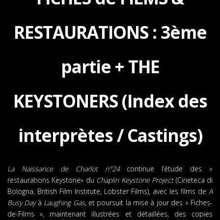
RESTAURATIONS : 3ème
partie + THE
KEYSTONERS (Index des
interprètes / Castings)
La Naissance de Charlot n°24
continue l’étude des «
restaurations Keystone» du
Chaplin Keystone Project
(Cineteca di
Bologna, British Film Institute, Lobster Films), avec les films de
A
Busy Day
à
Laughing Gas
, et poursuit la mise à jour des « Fiches-
de-Films », maintenant illustrées et détaillées, des copies