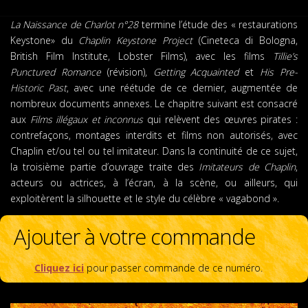
La Naissance de Charlot n°28
termine l’étude des « restaurations
Keystone» du
Chaplin Keystone Project
(Cineteca di Bologna,
British Film Institute, Lobster Films), avec les films
Tillie’s
Punctured Romance
(révision),
Getting Acquainted
et
His Pre-
Historic Past
, avec une réétude de ce dernier, augmentée de
nombreux documents annexes. Le chapitre suivant est consacré
aux
Films illégaux et inconnus
qui relèvent des œuvres pirates :
contrefaçons, montages interdits et films non autorisés, avec
Chaplin et/ou tel ou tel imitateur. Dans la continuité de ce sujet,
la troisième partie d’ouvrage traite des
Imitateurs de Chaplin
,
acteurs ou actrices, à l’écran, à la scène, ou ailleurs, qui
exploitèrent la silhouette et le style du célèbre « vagabond ».
Ajouter à votre commande
Cliquez ici
pour passer commande de ce numéro.